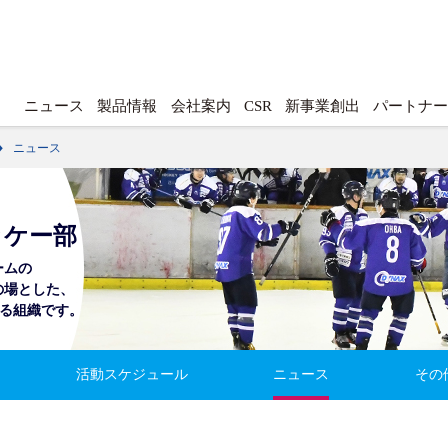
ニュース
製品情報
会社案内
CSR
新事業創出
パートナ
ニュース
ッケー部
ームの
の場とした、
る組織です。
活動スケジュール
ニュース
その