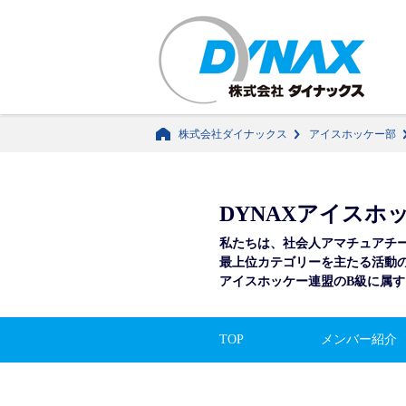
株式会社ダイナックス
アイスホッケー部
DYNAX
アイスホ
私たちは、社会人アマチュア
チ
最上位カテゴリーを
主たる活動
アイスホッケー連盟のB級に
属す
TOP
メンバー紹介