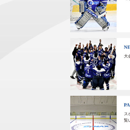
N
大
P
ス
覧