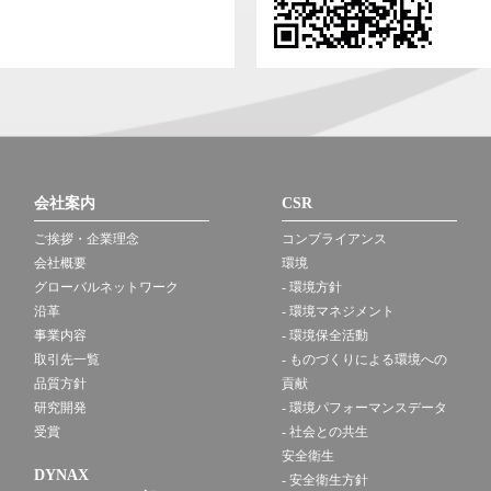
会社案内
CSR
ご挨拶・企業理念
コンプライアンス
会社概要
環境
グローバルネットワーク
- 環境方針
沿革
- 環境マネジメント
事業内容
- 環境保全活動
取引先一覧
- ものづくりによる環境への
品質方針
貢献
研究開発
- 環境パフォーマンスデータ
受賞
- 社会との共生
安全衛生
DYNAX
- 安全衛生方針