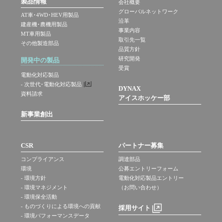
製品情報
会社概要
グローバルネットワーク
AT車･4WD･HEV用製品
沿革
建産機･農機用製品
事業内容
MT車用製品
取引先一覧
その他製造部品
品質方針
研究開発
開発中の製品
受賞
電動化対応製品
- 次世代･電動化対応製品
DYNAX
資料請求
アイスホッケー部
新事業創出
CSR
パートナー募集
コンプライアンス
調達部品
環境
公募エントリーフォーム
- 環境方針
電動化対応製品エントリー
- 環境マネジメント
（お問い合わせ）
- 環境保全活動
- ものづくりによる環境への貢献
採用サイト
- 環境パフォーマンスデータ