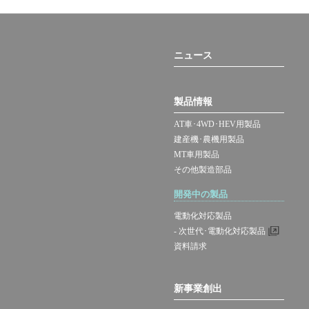
ニュース
製品情報
AT車･4WD･HEV用製品
建産機･農機用製品
MT車用製品
その他製造部品
開発中の製品
電動化対応製品
- 次世代･電動化対応製品
資料請求
新事業創出