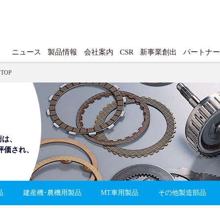
ニュース
製品情報
会社案内
CSR
新事業創出
パートナ
TOP
術は、
評価され、
品
建産機･農機用製品
MT車用製品
その他製造部品