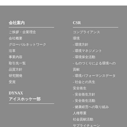
会社案内
CSR
ご挨拶・企業理念
コンプライアンス
会社概要
環境
グローバルネットワーク
- 環境方針
沿革
- 環境マネジメント
事業内容
- 環境保全活動
取引先一覧
- ものづくりによる環境への
品質方針
貢献
研究開発
- 環境パフォーマンスデータ
受賞
- 社会との共生
安全衛生
DYNAX
- 安全衛生方針
アイスホッケー部
- 安全衛生活動
- 健康経営への取り組み
人権尊重
社会貢献活動
サプライチェーン