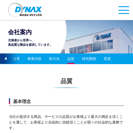
会社案内
北海道から世界へ、
高品質な製品を提供しています。
ーク
沿革
事業内容
取引先
品質
研究開発
受賞
品質
基本理念
当社が提供する商品、サービスの品質がお客様より最大の満足を頂くこ
とを通して、お客様より永続的に信頼頂くことが我々の社会的な責務で
す。