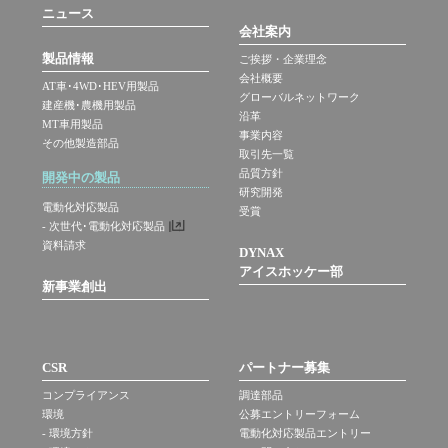
ニュース
会社案内
製品情報
ご挨拶・企業理念
会社概要
AT車･4WD･HEV用製品
グローバルネットワーク
建産機･農機用製品
沿革
MT車用製品
事業内容
その他製造部品
取引先一覧
品質方針
開発中の製品
研究開発
電動化対応製品
受賞
- 次世代･電動化対応製品
資料請求
DYNAX
アイスホッケー部
新事業創出
CSR
パートナー募集
コンプライアンス
調達部品
環境
公募エントリーフォーム
- 環境方針
電動化対応製品エントリー