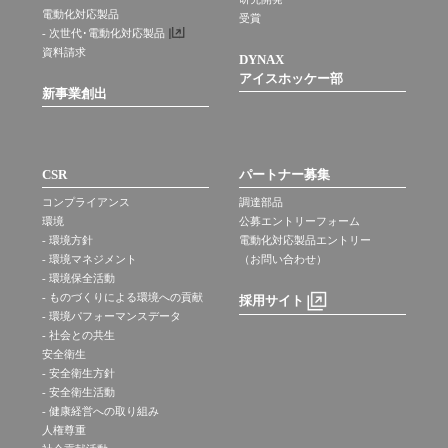
電動化対応製品
受賞
- 次世代･電動化対応製品
資料請求
DYNAX
アイスホッケー部
新事業創出
CSR
パートナー募集
コンプライアンス
調達部品
環境
公募エントリーフォーム
- 環境方針
電動化対応製品エントリー
- 環境マネジメント
（お問い合わせ）
- 環境保全活動
- ものづくりによる環境への貢献
採用サイト
- 環境パフォーマンスデータ
- 社会との共生
安全衛生
- 安全衛生方針
- 安全衛生活動
- 健康経営への取り組み
人権尊重