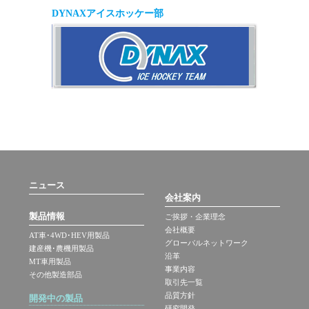
DYNAXアイスホッケー部
ニュース
会社案内
製品情報
ご挨拶・企業理念
会社概要
AT車･4WD･HEV用製品
グローバルネットワーク
建産機･農機用製品
沿革
MT車用製品
事業内容
その他製造部品
取引先一覧
品質方針
開発中の製品
研究開発