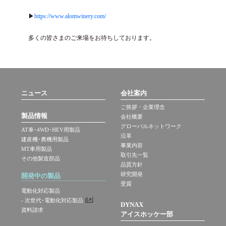
▶
https://www.alomwinery.com/
多くの皆さまのご来場をお待ちしております。
ニュース
会社案内
ご挨拶・企業理念
製品情報
会社概要
グローバルネットワーク
AT車･4WD･HEV用製品
沿革
建産機･農機用製品
事業内容
MT車用製品
取引先一覧
その他製造部品
品質方針
研究開発
開発中の製品
受賞
電動化対応製品
- 次世代･電動化対応製品
DYNAX
資料請求
アイスホッケー部