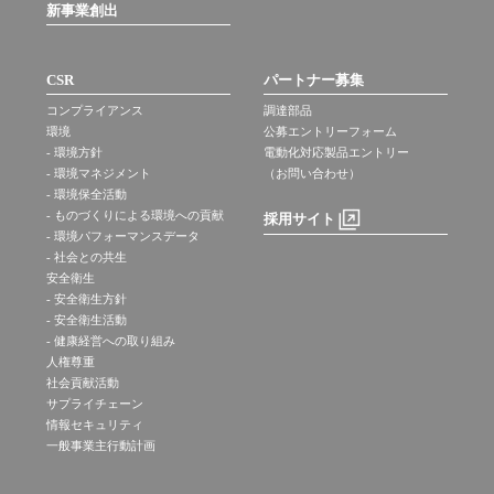
新事業創出
CSR
パートナー募集
コンプライアンス
調達部品
環境
公募エントリーフォーム
- 環境方針
電動化対応製品エントリー
- 環境マネジメント
（お問い合わせ）
- 環境保全活動
- ものづくりによる環境への貢献
採用サイト
- 環境パフォーマンスデータ
- 社会との共生
安全衛生
- 安全衛生方針
- 安全衛生活動
- 健康経営への取り組み
人権尊重
社会貢献活動
サプライチェーン
情報セキュリティ
一般事業主行動計画