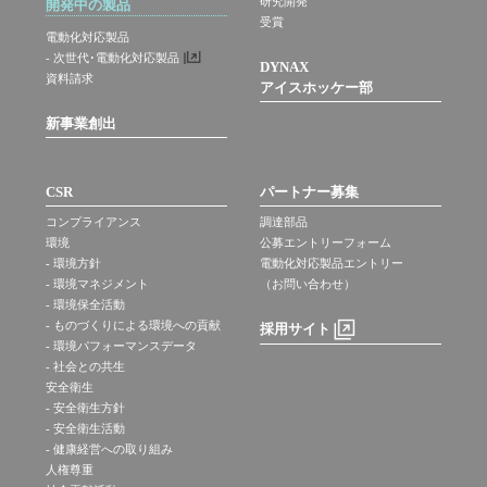
研究開発
開発中の製品
受賞
電動化対応製品
- 次世代･電動化対応製品
DYNAX
資料請求
アイスホッケー部
新事業創出
CSR
パートナー募集
コンプライアンス
調達部品
環境
公募エントリーフォーム
- 環境方針
電動化対応製品エントリー
- 環境マネジメント
（お問い合わせ）
- 環境保全活動
- ものづくりによる環境への貢献
採用サイト
- 環境パフォーマンスデータ
- 社会との共生
安全衛生
- 安全衛生方針
- 安全衛生活動
- 健康経営への取り組み
人権尊重