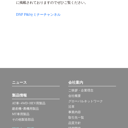
に掲載されておりますのでぜひご覧ください。
DNP P&Iセミナーチャンネル
ニュース
会社案内
ご挨拶・企業理念
製品情報
会社概要
グローバルネットワーク
AT車･4WD･HEV用製品
沿革
建産機･農機用製品
事業内容
MT車用製品
取引先一覧
その他製造部品
品質方針